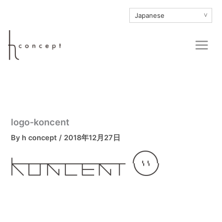
内
∨
容
を
Main
ス
Men
キ
ッ
プ
logo-koncent
By
h concept
/
2018年12月27日