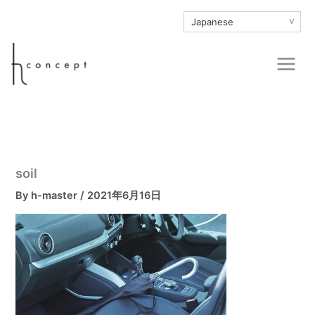
内
∨
容
を
Main
ス
Men
キ
ッ
プ
soil
By
h-master
/
2021年6月16日