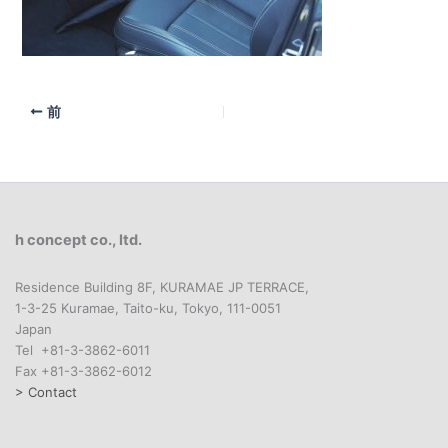
前
h concept co., ltd.
Residence Building 8F, KURAMAE JP TERRACE,
1-3-25 Kuramae, Taito-ku, Tokyo, 111-0051
Japan
Tel +81-3-3862-6011
Fax +81-3-3862-6012
> Contact