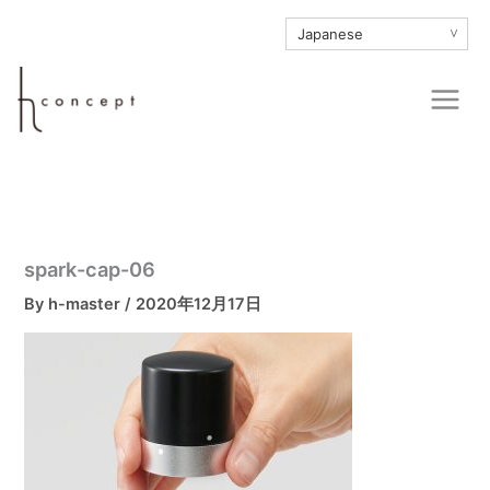
内
∨
容
を
Main
ス
Men
キ
ッ
プ
spark-cap-06
By
h-master
/
2020年12月17日