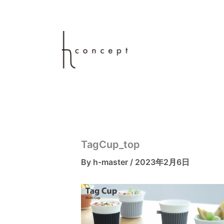
内
容
を
ス
キ
ッ
プ
TagCup_top
By
h-master
/
2023年2月6日