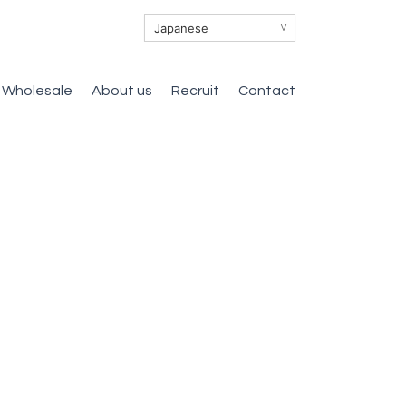
∨
Wholesale
About us
Recruit
Contact