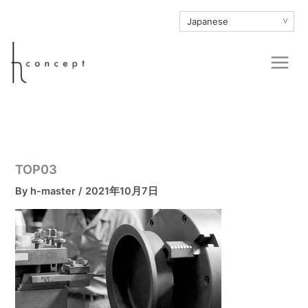
内
∨
容
を
Main
ス
Men
キ
ッ
プ
TOP03
By
h-master
/
2021年10月7日