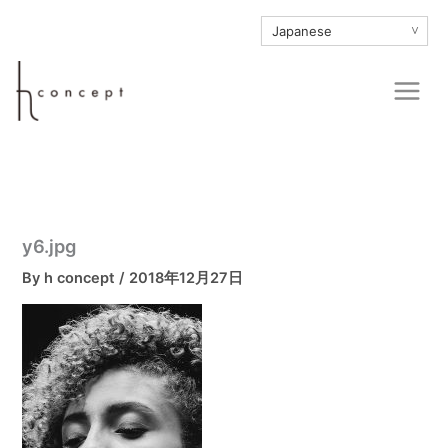
内
∨
容
を
Main
ス
Men
キ
ッ
プ
y6.jpg
By
h concept
/
2018年12月27日